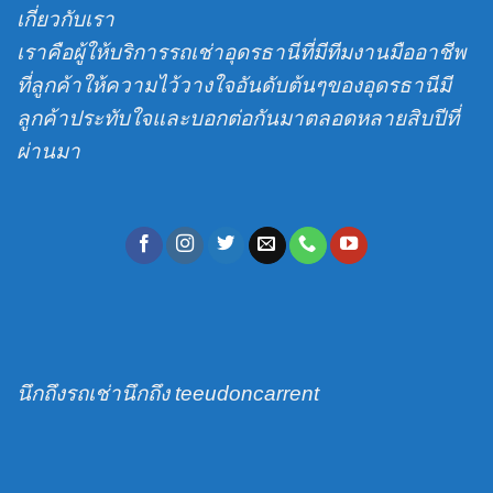
บริการ
พญานาค
เกี่ยวกับเรา
โนด
รับ-
ส่ง
เราคือผู้ให้บริการรถเช่าอุดรธานีที่มีทีมงานมืออาชีพ
สนาม
ที่ลูกค้าให้ความไว้วางใจอันดับต้นๆของอุดรธานีมี
บิน
ลูกค้าประทับใจและบอกต่อกันมาตลอดหลายสิบปีที่
ผ่านมา
นึกถึงรถเช่านึกถึง teeudoncarrent