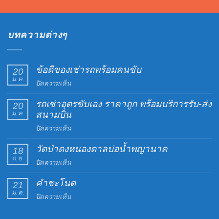
บทความต่างๆ
ข้อดีของเช่ารถพร้อมคนขับ
20
ม.ค.
บน
ปิดความเห็น
ข้อดี
รถเช่าอุดรขับเอง ราคาถูก พร้อมบริการรับ-ส่ง
ของ
20
ม.ค.
สนามบิน
เช่า
รถ
บน
ปิดความเห็น
พร้อม
รถ
คน
วัดป่าดงหนองตาลบ่อน้ำพญานาค
เช่า
18
ขับ
ก.ย.
อุดร
บน
ปิดความเห็น
ขับ
วัด
เอง
คำชะโนด
ป่าดง
21
ราคา
ม.ค.
หนอง
บน
ปิดความเห็น
ถูก
ตาล
คำ
พร้อม
บ่อน้ำ
ชะ