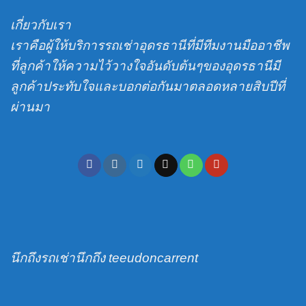
พร้อม
บ่อน้ำ
ชะ
บริการ
พญานาค
เกี่ยวกับเรา
โนด
รับ-
ส่ง
เราคือผู้ให้บริการรถเช่าอุดรธานีที่มีทีมงานมืออาชีพ
สนาม
ที่ลูกค้าให้ความไว้วางใจอันดับต้นๆของอุดรธานีมี
บิน
ลูกค้าประทับใจและบอกต่อกันมาตลอดหลายสิบปีที่
ผ่านมา
นึกถึงรถเช่านึกถึง teeudoncarrent