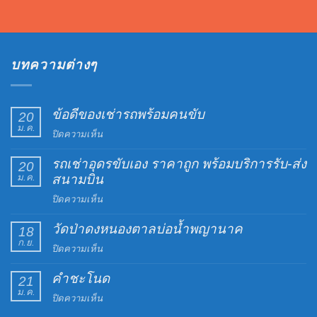
บทความต่างๆ
ข้อดีของเช่ารถพร้อมคนขับ
20
ม.ค.
บน
ปิดความเห็น
ข้อดี
รถเช่าอุดรขับเอง ราคาถูก พร้อมบริการรับ-ส่ง
ของ
20
ม.ค.
สนามบิน
เช่า
รถ
บน
ปิดความเห็น
พร้อม
รถ
คน
วัดป่าดงหนองตาลบ่อน้ำพญานาค
เช่า
18
ขับ
ก.ย.
อุดร
บน
ปิดความเห็น
ขับ
วัด
เอง
คำชะโนด
ป่าดง
21
ราคา
ม.ค.
หนอง
บน
ปิดความเห็น
ถูก
ตาล
คำ