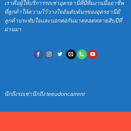
ส่ง
เราคือผู้ให้บริการรถเช่าอุดรธานีที่มีทีมงานมืออาชีพ
สนาม
ที่ลูกค้าให้ความไว้วางใจอันดับต้นๆของอุดรธานีมี
บิน
ลูกค้าประทับใจและบอกต่อกันมาตลอดหลายสิบปีที่
ผ่านมา
นึกถึงรถเช่านึกถึง teeudoncarrent