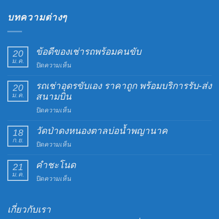
บทความต่างๆ
ข้อดีของเช่ารถพร้อมคนขับ
20
ม.ค.
บน
ปิดความเห็น
ข้อดี
รถเช่าอุดรขับเอง ราคาถูก พร้อมบริการรับ-ส่ง
ของ
20
ม.ค.
สนามบิน
เช่า
รถ
บน
ปิดความเห็น
พร้อม
รถ
คน
วัดป่าดงหนองตาลบ่อน้ำพญานาค
เช่า
18
ขับ
ก.ย.
อุดร
บน
ปิดความเห็น
ขับ
วัด
เอง
คำชะโนด
ป่าดง
21
ราคา
ม.ค.
หนอง
บน
ปิดความเห็น
ถูก
ตาล
คำ
พร้อม
บ่อน้ำ
ชะ
บริการ
พญานาค
เกี่ยวกับเรา
โนด
รับ-