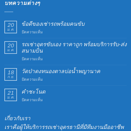
บทความต่างๆ
ข้อดีของเช่ารถพร้อมคนขับ
20
ม.ค.
บน
ปิดความเห็น
ข้อดี
รถเช่าอุดรขับเอง ราคาถูก พร้อมบริการรับ-ส่ง
ของ
20
ม.ค.
สนามบิน
เช่า
รถ
บน
ปิดความเห็น
พร้อม
รถ
คน
วัดป่าดงหนองตาลบ่อน้ำพญานาค
เช่า
18
ขับ
ก.ย.
อุดร
บน
ปิดความเห็น
ขับ
วัด
เอง
คำชะโนด
ป่าดง
21
ราคา
ม.ค.
หนอง
บน
ปิดความเห็น
ถูก
ตาล
คำ
พร้อม
บ่อน้ำ
ชะ
บริการ
พญานาค
เกี่ยวกับเรา
โนด
รับ-
ส่ง
เราคือผู้ให้บริการรถเช่าอุดรธานีที่มีทีมงานมืออาชีพ