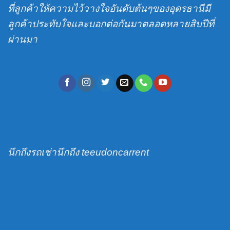
สนาม
ที่ลูกค้าให้ความไว้วางใจอันดับต้นๆของอุดรธานีมี
บิน
ลูกค้าประทับใจและบอกต่อกันมาตลอดหลายสิบปีที่
ผ่านมา
นึกถึงรถเช่านึกถึง teeudoncarrent