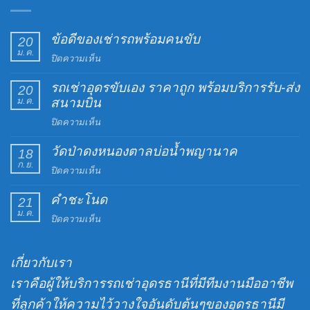
ข้อดีของเช่ารถพร้อมคนขับ
20
ม.ค.
บน
ปิดความเห็น
ข้อดี
รถเช่าอุดรขับเอง ราคาถูก พร้อมบริการรับ-ส่ง
ของ
20
ม.ค.
สนามบิน
เช่า
รถ
บน
ปิดความเห็น
พร้อม
รถ
คน
วัดป่าดงหนองตาลบ่อน้ำพญานาค
เช่า
18
ขับ
ก.ย.
อุดร
บน
ปิดความเห็น
ขับ
วัด
เอง
คำชะโนด
ป่าดง
21
ราคา
ม.ค.
หนอง
บน
ปิดความเห็น
ถูก
ตาล
คำ
พร้อม
บ่อน้ำ
ชะ
บริการ
พญานาค
เกี่ยวกับเรา
โนด
รับ-
ส่ง
เราคือผู้ให้บริการรถเช่าอุดรธานีที่มีทีมงานมืออาชีพ
สนาม
ที่ลูกค้าให้ความไว้วางใจอันดับต้นๆของอุดรธานีมี