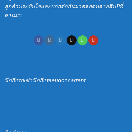
บิน
ลูกค้าประทับใจและบอกต่อกันมาตลอดหลายสิบปีที่
ผ่านมา
นึกถึงรถเช่านึกถึง teeudoncarrent