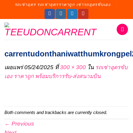
ข้าม
รถเช่าอุดร รถเช่าอุดรราคาถูก เช่ารถอุดรขับเอง.
ไป
ยัง
เนื้อหา
carrentudonthaniwatthumkrongpel
เผยแพร่
05/24/2025
ที่
300 × 300
ใน
รถเช่าอุดรขับ
เอง ราคาถูก พร้อมบริการรับ-ส่งสนามบิน
Both comments and trackbacks are currently closed.
←
Previous
Next
→