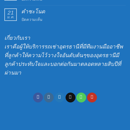
ขับ
วัด
เอง
คำชะโนด
ป่าดง
21
ราคา
ม.ค.
หนอง
บน
ปิดความเห็น
ถูก
ตาล
คำ
พร้อม
บ่อน้ำ
ชะ
บริการ
พญานาค
เกี่ยวกับเรา
โนด
รับ-
ส่ง
เราคือผู้ให้บริการรถเช่าอุดรธานีที่มีทีมงานมืออาชีพ
สนาม
ที่ลูกค้าให้ความไว้วางใจอันดับต้นๆของอุดรธานีมี
บิน
ลูกค้าประทับใจและบอกต่อกันมาตลอดหลายสิบปีที่
ผ่านมา