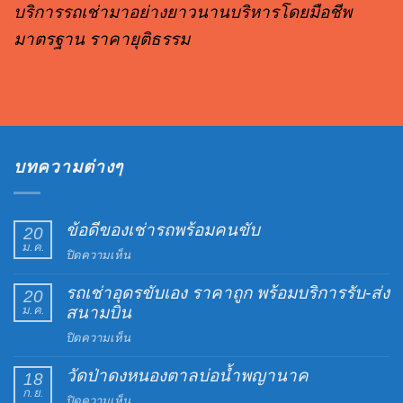
บริการรถเช่ามาอย่างยาวนานบริหารโดยมือชีพ
มาตรฐาน ราคายุติธรรม
บทความต่างๆ
ข้อดีของเช่ารถพร้อมคนขับ
20
ม.ค.
บน
ปิดความเห็น
ข้อดี
รถเช่าอุดรขับเอง ราคาถูก พร้อมบริการรับ-ส่ง
ของ
20
ม.ค.
สนามบิน
เช่า
รถ
บน
ปิดความเห็น
พร้อม
รถ
คน
วัดป่าดงหนองตาลบ่อน้ำพญานาค
เช่า
18
ขับ
ก.ย.
อุดร
บน
ปิดความเห็น