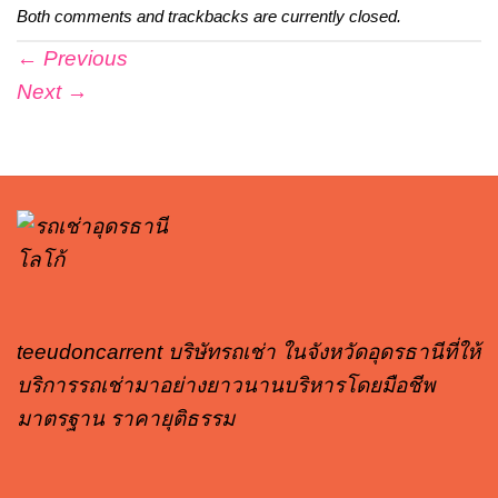
Both comments and trackbacks are currently closed.
←
Previous
Next
→
teeudoncarrent บริษัทรถเช่า ในจังหวัดอุดรธานีที่ให้
บริการรถเช่ามาอย่างยาวนานบริหารโดยมือชีพ
มาตรฐาน ราคายุติธรรม